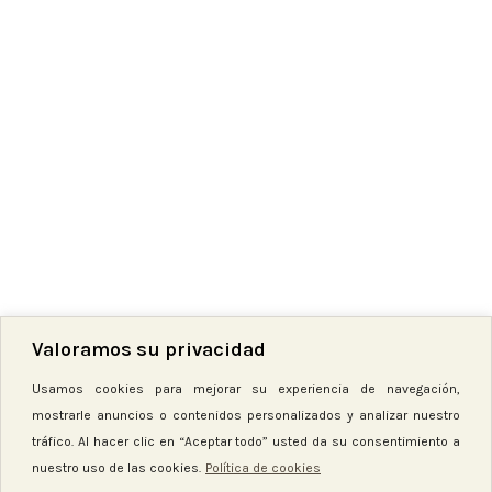
Valoramos su privacidad
Hilo bordar madeira 3935
Usamos cookies para mejorar su experiencia de navegación,
3,50
€
5,20
€
mostrarle anuncios o contenidos personalizados y analizar nuestro
Hay existencias
tráfico. Al hacer clic en “Aceptar todo” usted da su consentimiento a
nuestro uso de las cookies.
Política de cookies
-
+