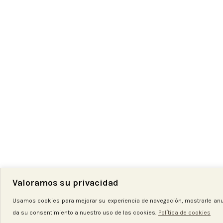
Venta
Hilo bordar multicolor 3381
Hilo bordar madeira
Hilos
,
de bordar
Hilos
,
de bordar
,
Pro
SKU:
HBM3381
5,20
€
SKU:
HB3942
3,50
€
5,20
€
2023-26 | DisCrea
STUDIO
Política de Privacidad
|
Aviso Legal
|
Política de Cookies
|
Condiciones
Valoramos su privacidad
Usamos cookies para mejorar su experiencia de navegación, mostrarle anunc
da su consentimiento a nuestro uso de las cookies.
Política de cookies