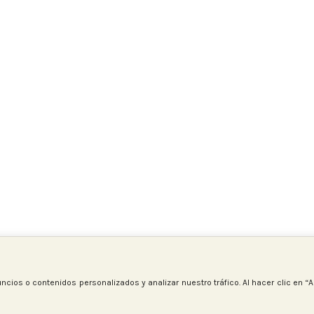
Venta
 3942
Hilo bordar madeira 3935
mociones
Hilos
,
de bordar
,
Promociones
SKU:
HB3935
3,50
€
5,20
€
Cargar más productos
 Generales
Tienda
Lista de deseos
Carro
ios o contenidos personalizados y analizar nuestro tráfico. Al hacer clic en “
Mi cuenta