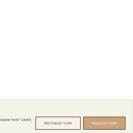
Venta
Hilo bordar madeira 3931
Hilos
,
de bordar
,
Promociones
SKU:
HB3931
3,50
€
5,20
€
Aceptar todo” usted
Rechazar todo
Aceptar todo