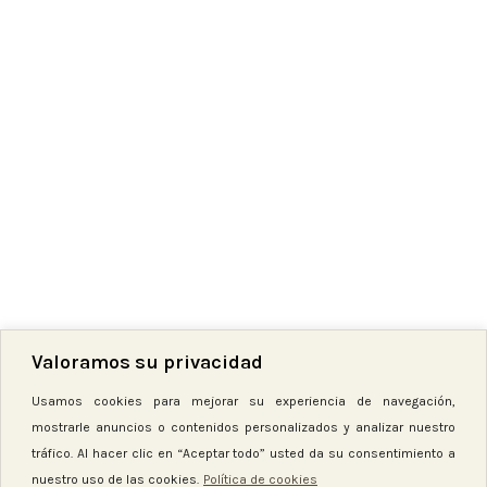
Para preguntas y/o comentarios sobre nuestra política de
cookies y esta declaración, por favor, contacta con nosotros
usando los siguientes datos de contacto:
ALBA BALLESTEROS ZARZA
C/ manresa 2663, 08789 La Torre de Claramunt, Barcelona-
España
Web:
https://patchnatura.com
Correo electrónico:
info.patchnatura@gmail.com
Número de teléfono:
671 84 83 84
2023-26 | DisCrea
STUDIO
Valoramos su privacidad
Política de Privacidad
|
Aviso Legal
|
Política de Cookies
|
Condiciones
Usamos cookies para mejorar su experiencia de navegación,
Generales
mostrarle anuncios o contenidos personalizados y analizar nuestro
tráfico. Al hacer clic en “Aceptar todo” usted da su consentimiento a
Tienda
nuestro uso de las cookies.
Política de cookies