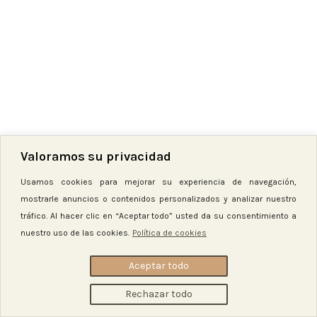
2023-26 | DisCrea
STUDIO
Política de Privacidad
|
Aviso Legal
|
Política de Cookies
|
Condiciones
Generales
Tienda
Valoramos su privacidad
Lista de deseos
Usamos cookies para mejorar su experiencia de navegación,
Carro
mostrarle anuncios o contenidos personalizados y analizar nuestro
tráfico. Al hacer clic en “Aceptar todo” usted da su consentimiento a
Mi cuenta
nuestro uso de las cookies.
Política de cookies
Aceptar todo
Rechazar todo