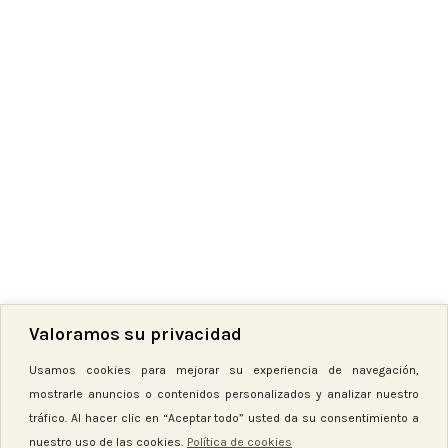
Valoramos su privacidad
Hilo bordar madeira 3888
Usamos cookies para mejorar su experiencia de navegación,
3,50
€
5,20
€
mostrarle anuncios o contenidos personalizados y analizar nuestro
Hay existencias
tráfico. Al hacer clic en “Aceptar todo” usted da su consentimiento a
nuestro uso de las cookies.
Política de cookies
-
+