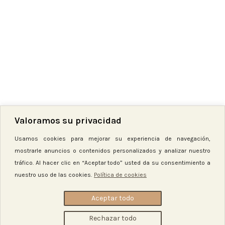
Valoramos su privacidad
Hilo bordar madeira 3811
Usamos cookies para mejorar su experiencia de navegación,
mostrarle anuncios o contenidos personalizados y analizar nuestro
5,20
€
tráfico. Al hacer clic en “Aceptar todo” usted da su consentimiento a
nuestro uso de las cookies.
Política de cookies
-
+
Aceptar todo
AÑADIR AL CARRITO
Rechazar todo