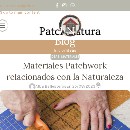
Skip to navigation
Skip to main content
Blog
Inicio
/
Ideas
IDEAS
,
MATERIALES
Materiales Patchwork
relacionados con la Naturaleza
0
Alba Ballesteros
En 25/08/2023