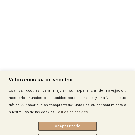
Valoramos su privacidad
Bola Nombre Personalizado
Usamos cookies para mejorar su experiencia de navegación,
mostrarle anuncios o contenidos personalizados y analizar nuestro
3,50
€
tráfico. Al hacer clic en “Aceptar todo” usted da su consentimiento a
nuestro uso de las cookies.
Política de cookies
-
+
Aceptar todo
AÑADIR AL CARRITO