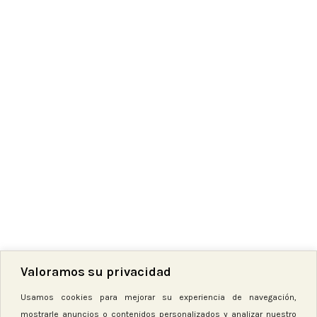
Pack Botones
Pack Botones Granja
Animales
Madera
,
Botones
SKU:
B madera granja
Madera
,
Botones
3,50
€
SKU:
B madera animales
3,50
€
Cargar más productos
2023-26 | DisCrea
STUDIO
Valoramos su privacidad
Política de Privacidad
|
Aviso Legal
|
Política de Cookies
|
Condiciones
Usamos cookies para mejorar su experiencia de navegación,
Generales
mostrarle anuncios o contenidos personalizados y analizar nuestro