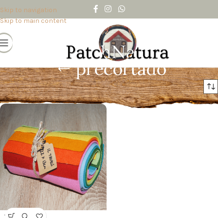
Skip to navigation
Skip to main content
precortado
Inicio
/
Productos etiquetados “precortado”
VENDI