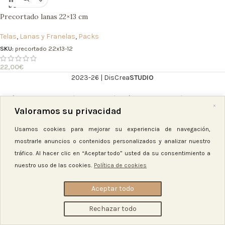
DO
Precortado lanas 22×13 cm
Telas
,
Lanas y Franelas
,
Packs
SKU:
precortado 22x13-12
22,00
€
2023-26 | DisCrea
STUDIO
Política de Privacidad
|
Aviso Legal
|
Política de Cookies
|
Condiciones
Valoramos su privacidad
Generales
Usamos cookies para mejorar su experiencia de navegación,
mostrarle anuncios o contenidos personalizados y analizar nuestro
tráfico. Al hacer clic en “Aceptar todo” usted da su consentimiento a
nuestro uso de las cookies.
Política de cookies
Aceptar todo
Rechazar todo
Tienda
Lista de deseos
Carro
Mi cuenta