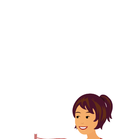
Skip to navigation
Skip to main content
casita
Inicio
/
Productos etiquetados “casita”
Casita de agujas
Mis Diseños
,
Kits
SKU:
MD casita
17,00
€